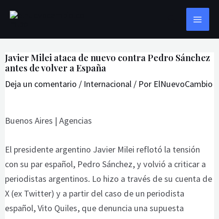
Ir
Navegación
MAI
Buscar
al
de
ME
contenido
entradas
Javier Milei ataca de nuevo contra Pedro Sánchez
antes de volver a España
Deja un comentario
/
Internacional
/ Por
ElNuevoCambio
Buenos Aires | Agencias
El presidente argentino Javier Milei reflotó la tensión
con su par español, Pedro Sánchez, y volvió a criticar a
periodistas argentinos. Lo hizo a través de su cuenta de
X (ex Twitter) y a partir del caso de un periodista
español, Vito Quiles, que denuncia una supuesta