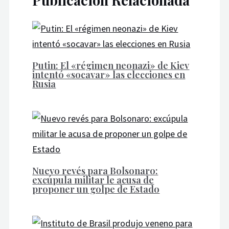
Putin: El «régimen neonazi» de Kiev
intentó «socavar» las elecciones en
Rusia
Nuevo revés para Bolsonaro:
excúpula militar le acusa de
proponer un golpe de Estado