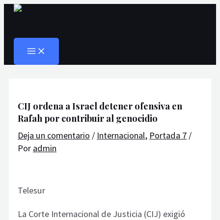
MAIN
Ir
Navegación
Escribe
Nombre*
Correo
Web
MENU
al
de
aquí...
electrónico*
Buscar
contenido
entradas
CIJ ordena a Israel detener ofensiva en
Rafah por contribuir al genocidio
Deja un comentario
/
Internacional
,
Portada 7
/
Por
admin
Telesur
La Corte Internacional de Justicia (CIJ) exigió