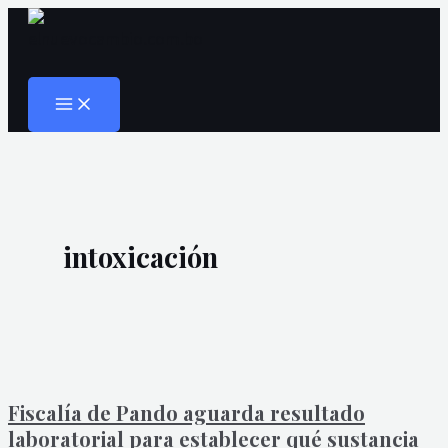
MAIN
Ir
Fiscalía
MENU
al
de
Buscar
contenido
Pando
aguarda
resultado
laboratorial
para
establecer
intoxicación
qué
sustancia
provocó
la
intoxicación
de
Fiscalía de Pando aguarda resultado
soldados
laboratorial para establecer qué sustancia