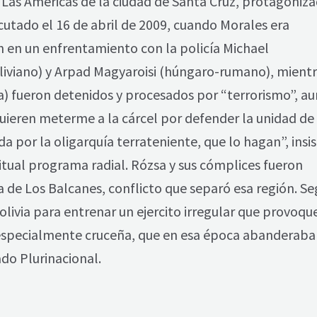
l Las Américas de la ciudad de Santa Cruz, protagoniz
ecutado el 16 de abril de 2009, cuando Morales era
n en un enfrentamiento con la policía Michael
liviano) y Arpad Magyaroisi (húngaro-rumano), mient
a) fueron detenidos y procesados por “terrorismo”, a
quieren meterme a la cárcel por defender la unidad de
a por la oligarquía terrateniente, que lo hagan”, insis
itual programa radial. Rózsa y sus cómplices fueron
 de Los Balcanes, conflicto que separó esa región. Se
olivia para entrenar un ejercito irregular que provoque
ía, especialmente cruceña, que en esa época abanderaba
do Plurinacional.