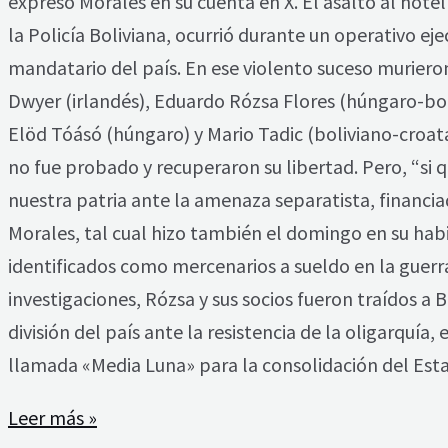
expresó Morales en su cuenta en X. El asalto al hote
la Policía Boliviana, ocurrió durante un operativo ej
mandatario del país. En ese violento suceso muriero
Dwyer (irlandés), Eduardo Rózsa Flores (húngaro-bo
Elöd Tóásó (húngaro) y Mario Tadic (boliviano-croat
no fue probado y recuperaron su libertad. Pero, “si 
nuestra patria ante la amenaza separatista, financiad
Morales, tal cual hizo también el domingo en su hab
identificados como mercenarios a sueldo en la guerra
investigaciones, Rózsa y sus socios fueron traídos a B
división del país ante la resistencia de la oligarqu
llamada «Media Luna» para la consolidación del Esta
Leer más »