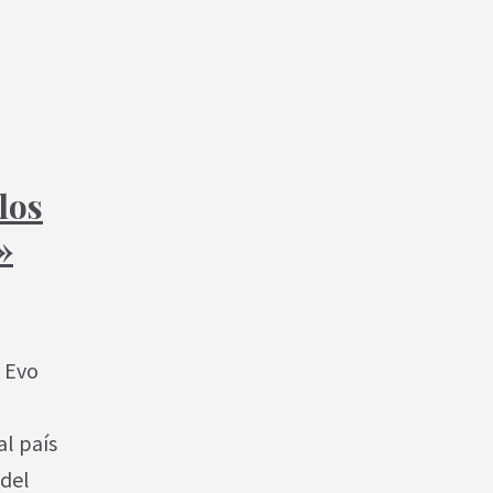
los
»
, Evo
al país
 del