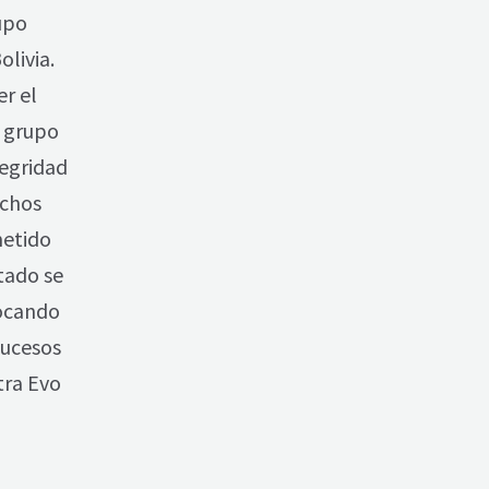
upo
olivia.
r el
e grupo
tegridad
echos
metido
tado se
vocando
sucesos
tra Evo