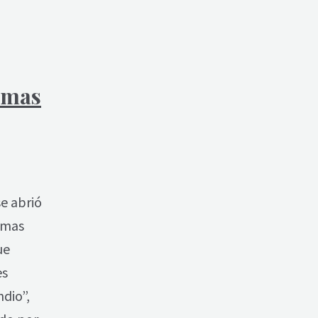
imas
se abrió
imas
ue
es
ndio”,