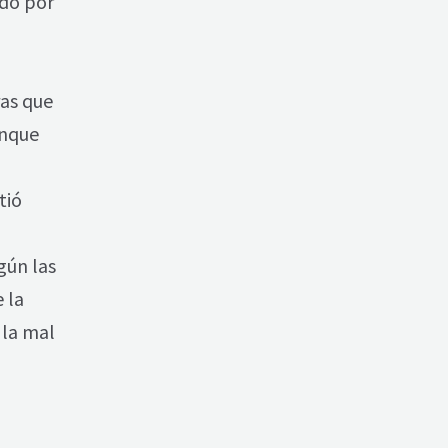
ado por
ras que
unque
tió
gún las
 la
 la mal