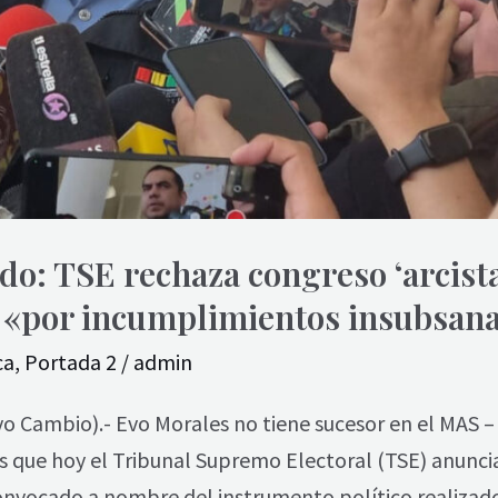
do: TSE rechaza congreso ‘arcist
«por incumplimientos insubsana
ca
,
Portada 2
/
admin
vo Cambio).- Evo Morales no tiene sucesor en el MAS –
 que hoy el Tribunal Supremo Electoral (TSE) anuncia
nvocado a nombre del instrumento político realizado e