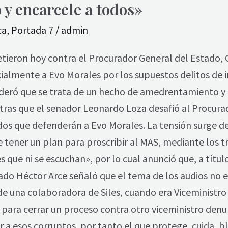
 y encarcele a todos»
ca
,
Portada 7
/
admin
tieron hoy contra el Procurador General del Estado, C
almente a Evo Morales por los supuestos delitos de in
deró que se trata de un hecho de amedrentamiento y
ras que el senador Leonardo Loza desafió al Procurad
iados que defenderán a Evo Morales. La tensión surge 
de tener un plan para proscribir al MAS, mediante los t
que ni se escuchan», por lo cual anunció que, a título
ado Héctor Arce señaló que el tema de los audios no 
una colaboradora de Siles, cuando era Viceministro de
 para cerrar un proceso contra otro viceministro den
 esos corruptos, por tanto el que protege, cuida, bl