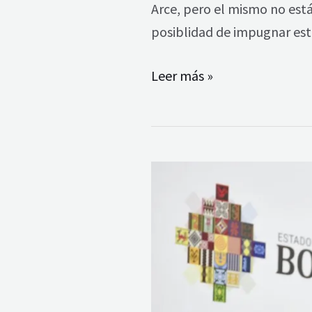
Arce, pero el mismo no está
posiblidad de impugnar esta
Leer más »
MAS
–
IPSP
desafía
al
Procurador
por