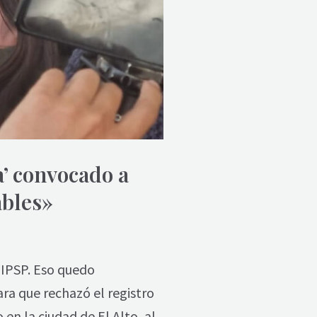
a’ convocado a
bles»
 IPSP. Eso quedo
ra que rechazó el registro
n la ciudad de El Alto, al