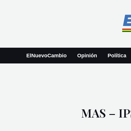
Ir
Paginación
al
de
contenido
entradas
ElNuevoCambio
Opinión
Política
MAS – I