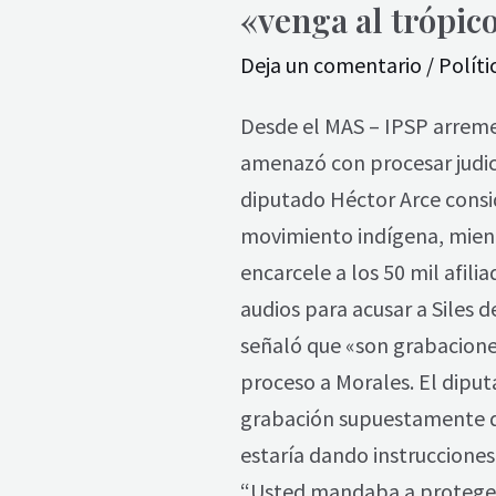
«venga al trópico
Deja un comentario
/
Políti
Desde el MAS – IPSP arreme
amenazó con procesar judici
diputado Héctor Arce consi
movimiento indígena, mient
encarcele a los 50 mil afil
audios para acusar a Siles 
señaló que «son grabaciones 
proceso a Morales. El diput
grabación supuestamente de 
estaría dando instrucciones
“Usted mandaba a proteger a