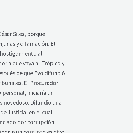
ésar Siles, porque
jurias y difamación. El
 hostigamiento al
or a que vaya al Trópico y
después de que Evo difundió
ribunales. El Procurador
 personal, iniciaría un
es novedoso. Difundió una
 Justicia, en el cual
unciado por corrupción.
inda a un corrupto es otro