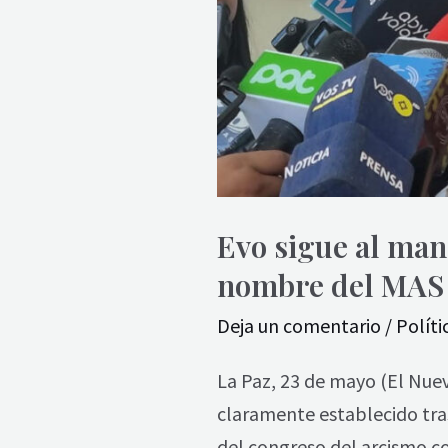
del
MAS
«por
incumplimientos
insubsanables»
Evo sigue al man
nombre del MAS 
Deja un comentario
/
Políti
La Paz, 23 de mayo (El Nue
claramente establecido tras
del congreso del arcismo co