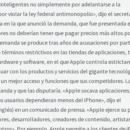
inteligentes no simplemente por adelantarse a la
r violar la ley federal antimonopolio», dijo el secret
sa en la que anunció la demanda, que fue presentada e
ores no deberían tener que pagar precios más altos p
 demanda se produce tras años de acusaciones por par
términos restrictivos en las tiendas de aplicaciones, t
ardware y software, en el que Apple controla estrict
r con los productos y servicios del gigante tecnológ
 un mejor acceso y funciones que sus competidores. L
nda y que las disputaría. «Apple socava aplicaciones
os usuarios dependieran menos del iPhone», dijo el
inglés) en un comunicado de prensa. «Apple ejerce su 
s, desarrolladores, creadores de contenido, artistas
tros». Por ejemplo, Apple permite a los clientes de 