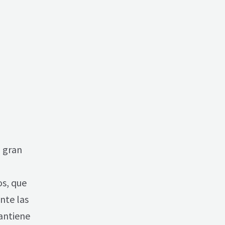
a gran
s, que
nte las
antiene