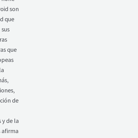
roid son
ad que
 sus
ras
ras que
ropeas
la
más,
iones,
ción de
 y de la
 afirma