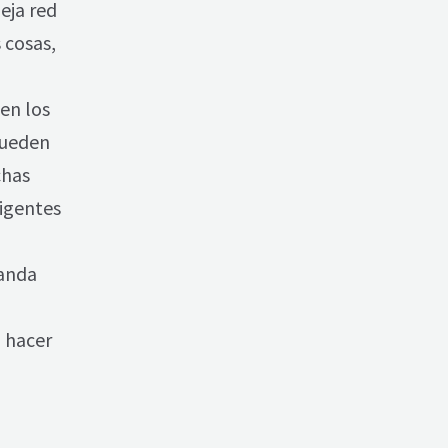
eja red
 cosas,
en los
pueden
chas
ligentes
manda
a
a hacer